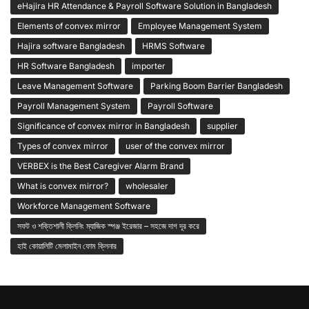
eHajira HR Attendance & Payroll Software Solution in Bangladesh
Elements of convex mirror
Employee Management System
Hajira software Bangladesh
HRMS Software
HR Software Bangladesh
importer
Leave Management Software
Parking Boom Barrier Bangladesh
Payroll Management System
Payroll Software
Significance of convex mirror in Bangladesh
supplier
Types of convex mirror
user of the convex mirror
VERBEX is the Best Caregiver Alarm Brand
What is convex mirror?
wholesaler
Workforce Management Software
সফট ও শক্তিশালী ক্লিনিং ম্যাজিক স্পঞ্জ ইরেজার – সহজে দাগ দূর করে
হাই কোয়ালিটি মেলামাইন ফোম ক্লিনার