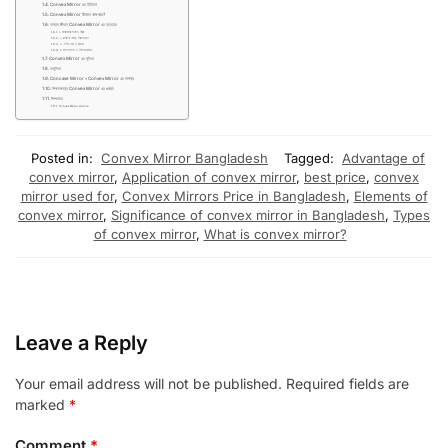
Convex Mirror এর ইতিহাস
Convex Mirror কীভাবে কাজ করে?
বাস্তব জীবনে Convex Mirror এর ব্যবহার
১. যানবাহনের সাইড মিরর
২. রাস্তার মোড়ে নিরাপত্তা
৩. শপিং মল ও ব্যাংক
৪. হাসপাতাল ও শিল্পকারখানা
Convex Mirror এর সুবিধা
অসুবিধা
Concave Mirror ও Convex Mirror এর পার্থক্য
শিক্ষাক্ষেত্রে Convex Mirror এর গুরুত্ব
উপসংহার
Convex Mirror Article
Posted in:
Convex Mirror Bangladesh
Tagged:
Advantage of
convex mirror
,
Application of convex mirror
,
best price
,
convex
mirror used for
,
Convex Mirrors Price in Bangladesh
,
Elements of
convex mirror
,
Significance of convex mirror in Bangladesh
,
Types
of convex mirror
,
What is convex mirror?
Leave a Reply
Your email address will not be published.
Required fields are
marked
*
Comment
*