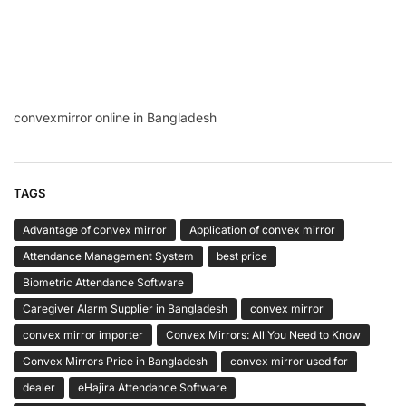
convexmirror online in Bangladesh
TAGS
Advantage of convex mirror
Application of convex mirror
Attendance Management System
best price
Biometric Attendance Software
Caregiver Alarm Supplier in Bangladesh
convex mirror
convex mirror importer
Convex Mirrors: All You Need to Know
Convex Mirrors Price in Bangladesh
convex mirror used for
dealer
eHajira Attendance Software