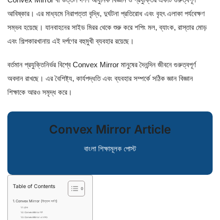
আবিষ্কার। এর মাধ্যমে নিরাপত্তা বৃদ্ধি, দুর্ঘটনা প্রতিরোধ এবং বৃহৎ এলাকা পর্যবেক্ষণ
সম্ভব হয়েছে। যানবাহনের সাইড মিরর থেকে শুরু করে শপিং মল, ব্যাংক, রাস্তার মোড়
এবং শিল্পকারখানায় এই দর্পণের বহুমুখী ব্যবহার রয়েছে।
বর্তমান প্রযুক্তিনির্ভর বিশ্বে Convex Mirror মানুষের দৈনন্দিন জীবনে গুরুত্বপূর্ণ
অবদান রাখছে। এর বৈশিষ্ট্য, কার্যপদ্ধতি এবং ব্যবহার সম্পর্কে সঠিক জ্ঞান বিজ্ঞান
শিক্ষাকে আরও সমৃদ্ধ করে।
Convex Mirror Article
বাংলা শিক্ষামূলক পোস্ট
Table of Contents
Convex Mirror (উত্তল দর্পণ)
ভূমিকা
Convex Mirror কী?
Convex Mirror এর বৈশিষ্ট্য