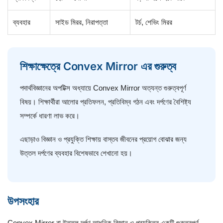
ব্যবহার
সাইড মিরর, নিরাপত্তা
টর্চ, শেভিং মিরর
শিক্ষাক্ষেত্রে Convex Mirror এর গুরুত্ব
পদার্থবিজ্ঞানের অপটিক্স অধ্যায়ে Convex Mirror অত্যন্ত গুরুত্বপূর্ণ
বিষয়। শিক্ষার্থীরা আলোর প্রতিফলন, প্রতিবিম্ব গঠন এবং দর্পণের বৈশিষ্ট্য
সম্পর্কে ধারণা লাভ করে।
এছাড়াও বিজ্ঞান ও প্রযুক্তি শিক্ষায় বাস্তব জীবনের প্রয়োগ বোঝার জন্য
উত্তল দর্পণের ব্যবহার বিশেষভাবে শেখানো হয়।
উপসংহার
Convex Mirror বা উত্তল দর্পণ আধুনিক বিজ্ঞান ও প্রযুক্তির একটি গুরুত্বপূর্ণ